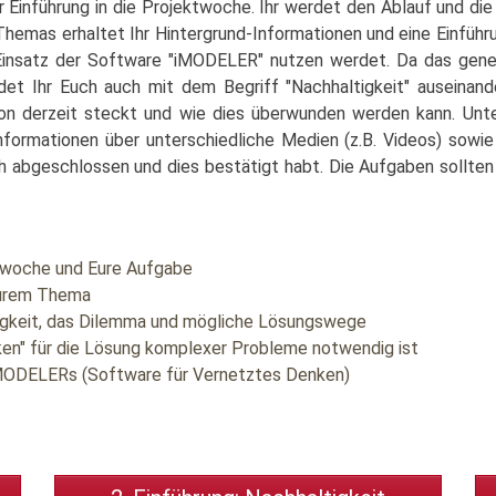
 Einführung in die Projektwoche. Ihr werdet den Ablauf und d
hemas erhaltet Ihr Hintergrund-Informationen und eine Einführu
insatz der Software "iMODELER" nutzen werdet. Da das genere
det Ihr Euch auch mit dem Begriff "Nachhaltigkeit" auseinan
on derzeit steckt und wie dies überwunden werden kann. Unte
Informationen über unterschiedliche Medien (z.B. Videos) sowi
h abgeschlossen und dies bestätigt habt. Die Aufgaben sollten 
ktwoche und Eure Aufgabe
Eurem Thema
tigkeit, das Dilemma und mögliche Lösungswege
ken" für die Lösung komplexer Probleme notwendig ist
 iMODELERs (Software für Vernetztes Denken)