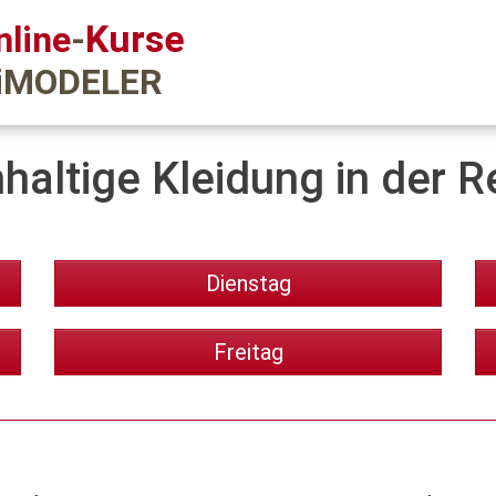
Kurse
nline
-
iMODELER
haltige Kleidung in der R
Dienstag
Freitag