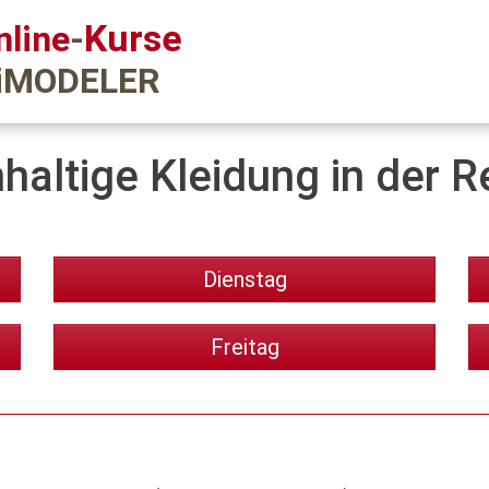
Kurse
nline
-
iMODELER
haltige Kleidung in der R
Dienstag
Freitag