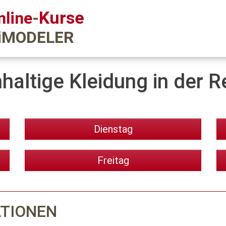
Kurse
nline
-
iMODELER
haltige Kleidung in der R
Dienstag
Freitag
ATIONEN