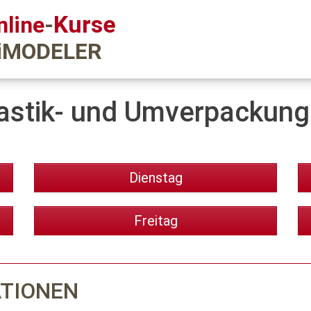
Kurse
nline
-
iMODELER
astik- und Umverpackun
Dienstag
Freitag
ATIONEN