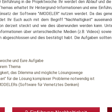
 Einführung in die Projektwoche. Ihr werdet den Ablauf und d
hemas erhaltet Ihr Hintergrund-Informationen und eine Einführu
insatz der Software "iMODELER" nutzen werdet. Da das genere
det Ihr Euch auch mit dem Begriff "Nachhaltigkeit" auseinan
on derzeit steckt und wie dies überwunden werden kann. Unte
Informationen über unterschiedliche Medien (z.B. Videos) sowi
h abgeschlossen und dies bestätigt habt. Die Aufgaben sollten 
ktwoche und Eure Aufgabe
Eurem Thema
tigkeit, das Dilemma und mögliche Lösungswege
ken" für die Lösung komplexer Probleme notwendig ist
 iMODELERs (Software für Vernetztes Denken)